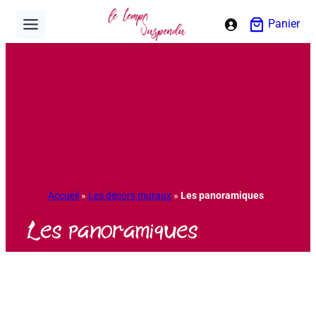
Aller
Panier
au
contenu
Accueil
»
Les décors muraux
»
Les panoramiques
Les panoramiques