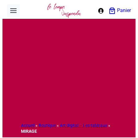
Aller
Panier
au
contenu
Accueil
»
Boutique
»
Art digital – Les tableaux
»
MIRAGE