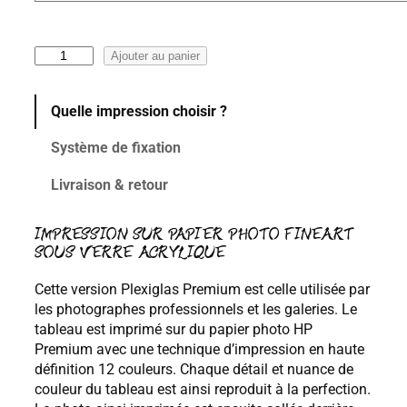
x
:
q
Ajouter au panier
1
u
0
a
Quelle impression choisir ?
0
n
t
,
Système de fixation
i
0
t
0
Livraison & retour
é
€
d
à
e
IMPRESSION SUR PAPIER PHOTO FINEART
4
SOUS VERRE ACRYLIQUE
M
6
I
Cette version Plexiglas Premium est celle utilisée par
R
0
les photographes professionnels et les galeries. Le
A
,
tableau est imprimé sur du papier photo HP
G
0
Premium avec une technique d’impression en haute
E
0
définition 12 couleurs. Chaque détail et nuance de
€
couleur du tableau est ainsi reproduit à la perfection.