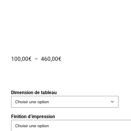
P
100,00
€
–
460,00
€
l
a
g
e
Dimension de tableau
d
e
p
Finition d’impression
r
i