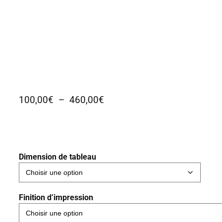
P
100,00
€
–
460,00
€
l
a
g
e
Dimension de tableau
d
e
p
Finition d’impression
r
i