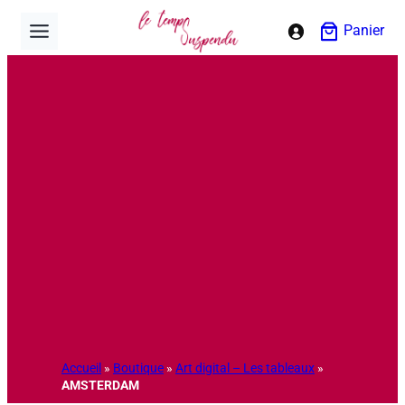
Aller
Panier
au
contenu
Accueil
»
Boutique
»
Art digital – Les tableaux
»
AMSTERDAM