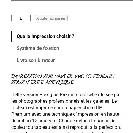
x
:
q
Ajouter au panier
1
u
0
a
Quelle impression choisir ?
0
n
t
,
Système de fixation
i
0
t
0
Livraison & retour
é
€
d
à
e
IMPRESSION SUR PAPIER PHOTO FINEART
4
SOUS VERRE ACRYLIQUE
A
6
M
Cette version Plexiglas Premium est celle utilisée par
S
0
les photographes professionnels et les galeries. Le
T
,
tableau est imprimé sur du papier photo HP
E
0
Premium avec une technique d’impression en haute
R
0
définition 12 couleurs. Chaque détail et nuance de
D
€
couleur du tableau est ainsi reproduit à la perfection.
A