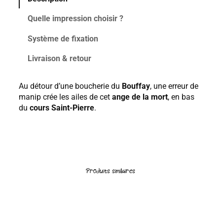
n
0
t
0
Quelle impression choisir ?
i
,
t
0
Système de fixation
é
0
d
Livraison & retour
€
e
à
L
Au détour d’une boucherie du
Bouffay
, une erreur de
'
4
manip crée les ailes de cet
ange de la mort
, en bas
A
6
du
cours Saint-Pierre
.
N
0
G
,
E
0
0
€
Produits similaires