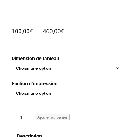
P
100,00
€
–
460,00
€
l
a
g
Dimension de tableau
e
d
e
Finition d’impression
p
r
i
x
q
Ajouter au panier
:
u
1
a
Description