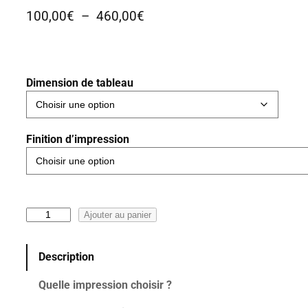
P
100,00
€
–
460,00
€
l
a
g
Dimension de tableau
e
d
e
p
Finition d’impression
r
i
x
q
Ajouter au panier
:
u
1
a
0
Description
n
0
t
Quelle impression choisir ?
i
,
t