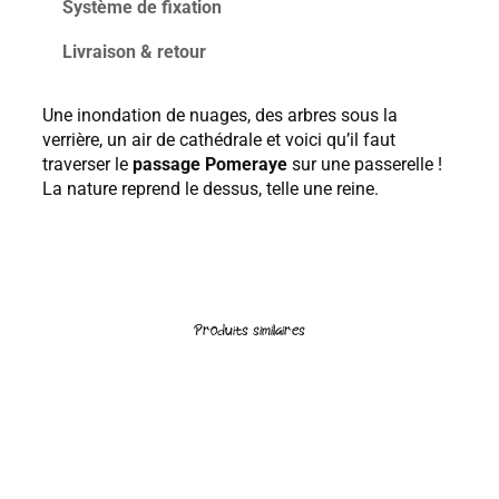
0
Système de fixation
é
0
d
Livraison & retour
€
e
à
L
4
Une inondation de nuages, des arbres sous la
A
6
verrière, un air de cathédrale et voici qu’il faut
P
traverser le
passage Pomeraye
sur une passerelle !
0
O
La nature reprend le dessus, telle une reine.
M
,
M
0
E
0
R
€
A
I
Produits similaires
E