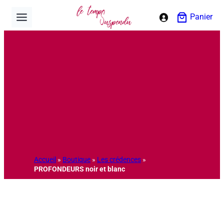
Aller
Panier
au
contenu
Accueil
»
Boutique
»
Les crédences
»
PROFONDEURS noir et blanc