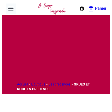
Aller
Panier
au
contenu
Accueil
»
Boutique
»
Les crédences
»
GRUES ET
ROUE EN CREDENCE