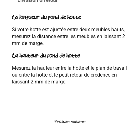
Livraison & retour
i
:
t
2
é
La longueur du fond de hotte
7
d
0
Si votre hotte est ajustée entre deux meubles hauts,
e
,
mesurez la distance entre les meubles en laissant 2
G
0
mm de marge.
R
0
U
La hauteur du fond de hotte
E
€
S
à
Mesurez la hauteur entre la hotte et le plan de travail
E
4
ou entre la hotte et le petit retour de crédence en
T
6
laissant 2 mm de marge.
R
0
O
,
U
0
E
E
0
N
€
Produits similaires
C
R
E