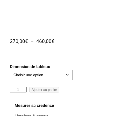
P
270,00
€
–
460,00
€
l
a
g
e
Dimension de tableau
d
e
p
q
Ajouter au panier
r
u
i
a
x
Mesurer sa crédence
n
t